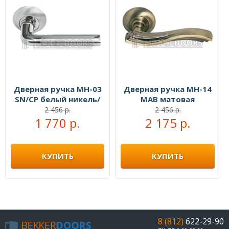
Дверная ручка MH-03
Дверная ручка MH-14
SN/CP белый никель/
MAB матовая
полированный хром
античная бронза/
2 456 р.
2 456 р.
1 770 р.
античная бронза
2 175 р.
КУПИТЬ
КУПИТЬ
8 (812)
622-29-90