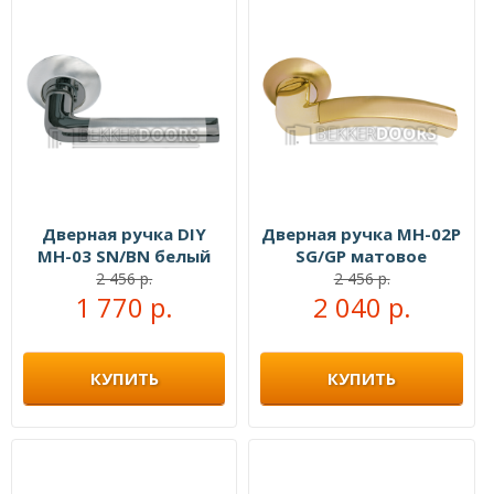
Дверная ручка DIY
Дверная ручка MH-02P
MH-03 SN/BN белый
SG/GP матовое
никель/черный никель
золото/золото
2 456 р.
2 456 р.
1 770 р.
2 040 р.
КУПИТЬ
КУПИТЬ