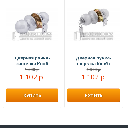
Дверная ручка-
Дверная ручка-
защелка Кноб
защелка Кноб с
межкомнатная хром
ключами белый
1 300 р.
1 300 р.
1 102 р.
1 102 р.
никель
КУПИТЬ
КУПИТЬ