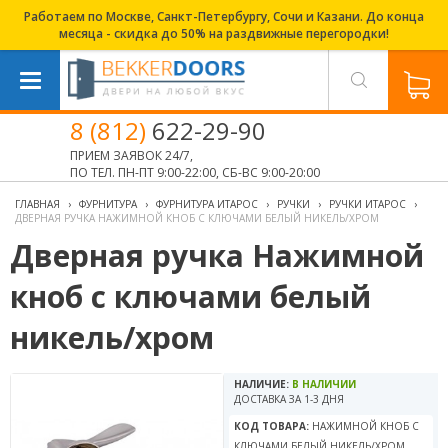
Работаем по Москве, Санкт-Петербургу, Сочи и Казани. До конца
месяца - скидка до 50% на раздвижные перегородки!
8 (812)
622-29-90
ПРИЕМ ЗАЯВОК 24/7,
ПО ТЕЛ. ПН-ПТ 9:00-22:00, СБ-ВС 9:00-20:00
ГЛАВНАЯ
›
ФУРНИТУРА
›
ФУРНИТУРА ИТАРОС
›
РУЧКИ
›
РУЧКИ ИТАРОС
›
ДВЕРНАЯ РУЧКА НАЖИМНОЙ КНОБ С КЛЮЧАМИ БЕЛЫЙ НИКЕЛЬ/ХРОМ
Дверная ручка Нажимной
кноб с ключами белый
никель/хром
НАЛИЧИЕ:
В НАЛИЧИИ
ДОСТАВКА ЗА 1-3 ДНЯ
КОД ТОВАРА:
НАЖИМНОЙ КНОБ С
КЛЮЧАМИ БЕЛЫЙ НИКЕЛЬ/ХРОМ