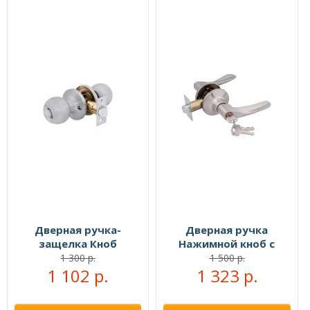
Дверная ручка-
Дверная ручка
защелка Кноб
Нажимной кноб с
сантехническая хром
ключами белый
1 300 р.
1 500 р.
1 102 р.
никель/хром
1 323 р.