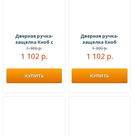
Дверная ручка-
Дверная ручка-
защелка Кноб с
защелка Кноб
ключами хром
сантехническая белый
1 300 р.
1 300 р.
1 102 р.
1 102 р.
никель
КУПИТЬ
КУПИТЬ