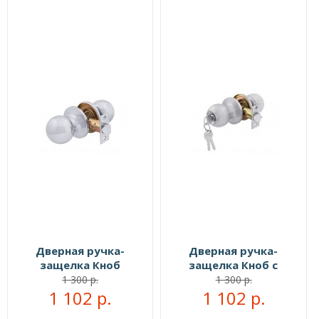
Дверная ручка-
Дверная ручка-
защелка Кноб
защелка Кноб с
межкомнатная хром
ключами белый
1 300 р.
1 300 р.
1 102 р.
1 102 р.
никель