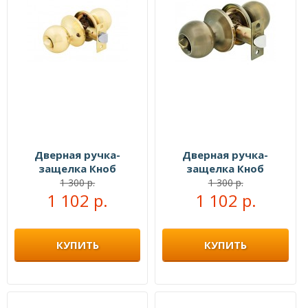
Дверная ручка-
Дверная ручка-
защелка Кноб
защелка Кноб
сантехническая
сантехническая
1 300 р.
1 300 р.
1 102 р.
золото
старая бронза
1 102 р.
КУПИТЬ
КУПИТЬ