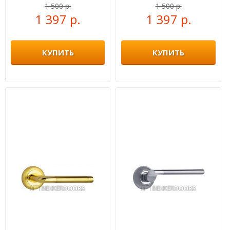
никель/хром
бронза
1 500 р.
1 500 р.
1 397 р.
1 397 р.
КУПИТЬ
КУПИТЬ