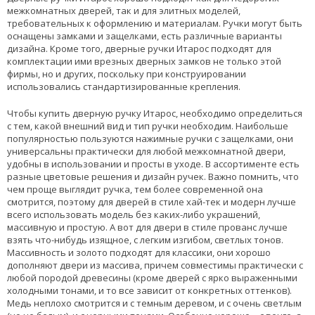
межкомнатных дверей, так и для элитных моделей,
требовательных к оформлению и материалам. Ручки могут быть
оснащены замками и защелками, есть различные варианты
дизайна. Кроме того, дверные ручки Итарос подходят для
комплектации ими врезных дверных замков не только этой
фирмы, но и других, поскольку при конструировании
использовались стандартизированные крепления.
Чтобы купить дверную ручку Итарос, необходимо определиться
с тем, какой внешний вид и тип ручки необходим. Наибольше
популярностью пользуются нажимные ручки с защелками, они
универсальны практически для любой межкомнатной двери,
удобны в использовании и просты в уходе. В ассортименте есть
разные цветовые решения и дизайн ручек. Важно помнить, что
чем проще выглядит ручка, тем более современной она
смотрится, поэтому для дверей в стиле хай-тек и модерн лучше
всего использовать модель без каких-либо украшений,
массивную и простую. А вот для двери в стиле прованс лучше
взять что-нибудь изящное, с легким изгибом, светлых тонов.
Массивность и золото подходят для классики, они хорошо
дополняют двери из массива, причем совместимы практически с
любой породой древесины (кроме дверей с ярко выраженными
холодными тонами, и то все зависит от конкретных оттенков).
Медь неплохо смотрится и с темным деревом, и с очень светлым