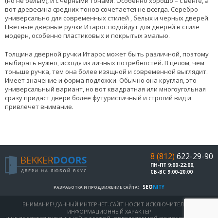
(но не белым), и с черными тонами. Особенно хорошо – с венге, а
вот древесина средних тонов сочетается не всегда. Серебро
универсально для современных стилей , белых и черных дверей.
Цветные дверные ручки Итарос подойдут для дверей в стиле
модерн, особенно пластиковых и покрытых эмалью.
Толщина дверной ручки Итарос может быть различной, поэтому
выбирать нужно, исходя из личных потребностей. В целом, чем
тоньше ручка, тем она более изящной и современной выглядит.
Имеет значение и форма подложки. Обычно она круглая, это
универсальный вариант, но вот квадратная или многоугольная
сразу придаст двери более футуристичный и строгий вид и
привлечет внимание.
8 (812)
622-29-90
ПН-ПТ 9:00-22:00,
СБ-ВС 9:00-20:00
SEO
NITY
РАЗРАБОТКА И ПРОДВИЖЕНИЕ САЙТА:
ВНИМАНИЕ! ДАННЫЙ ИНТЕРНЕТ-САЙТ НОСИТ ИСКЛЮЧИТЕЛЬНО
ИНФОРМАЦИОННЫЙ ХАРАКТЕР