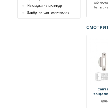
обеспечи
Накладки на цилиндр
быть с л
Завёртки сантехнические
СМОТРИТ
Сант
защелк
96х50 бе
890 