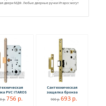
чая двери МДФ. Любые дверные ручки Итарос могут
техническая
Сантехническая
ка PVC ITAROS
защелка бронза
тарая бронза АВ
756 р.
693 р.
0 р.
900 р.