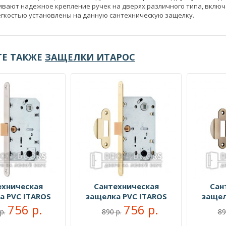
вают надежное крепление ручек на дверях различного типа, вклю
егкостью установлены на данную сантехническую защелку.
Е ТАКЖЕ
ЗАЩЕЛКИ ИТАРОС
ехническая
Сантехническая
Сан
а PVC ITAROS
защелка PVC ITAROS
защел
лый никель SN
756 р.
96х50 матовое золото
756 р.
96х50 с
р.
890 р.
89
SG