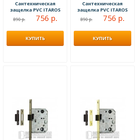
Сантехническая
Сантехническая
защелка PVC ITAROS
защелка PVC ITAROS
96х50 матовое золото
756 р.
96х50 старая бронза
756 р.
890 р.
890 р.
SG
АВ
КУПИТЬ
КУПИТЬ