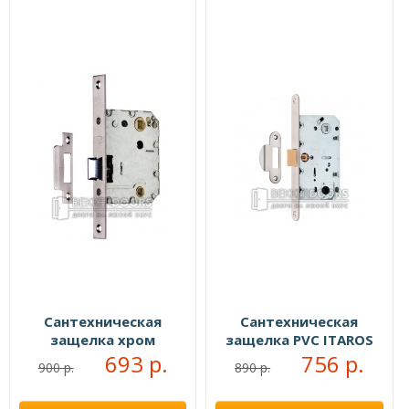
Сантехническая
Сантехническая
защелка хром
защелка PVC ITAROS
693 р.
96х50 белый никель
756 р.
900 р.
890 р.
SN