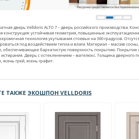
тная дверь Velldoris ALTO 7 – дверь российского производства. Кон
я конструкция: устойчивая геометрия, повышенные эксплуатацион
ескромочная технология укутывания стоевых на 360 градусов. Отсутс
оваться под воздействием тепла и влаги. Материал – массив сосны
ch, обеспечивающее бархатистую поверхность покрытию. Покрытие 
 истирания. Дверь с остекленением – мателюкс. Толщина дверного по
, ясень грей, ясень графит.
Е ТАКЖЕ
ЭКОШПОН VELLDORIS