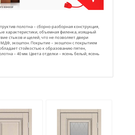
структив полотна – сборно-разборная конструкция,
ные характеристики, объемная филенка, изящный
твие стыков и щелей, что не позволяет двери
, МДФ, экошпон. Покрытие – экошпон с покрытием
обладает стойкостью к образованию пятен,
лотна – 40 мм. Цвета отделки – ясень белый, ясень