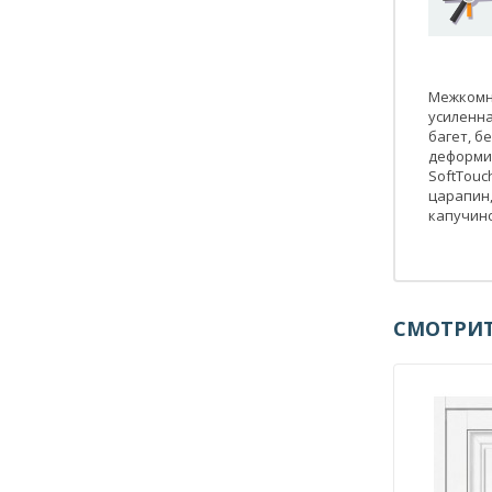
Межкомна
усиленна
багет, б
деформир
SoftTou
царапин,
капучино
СМОТРИТ