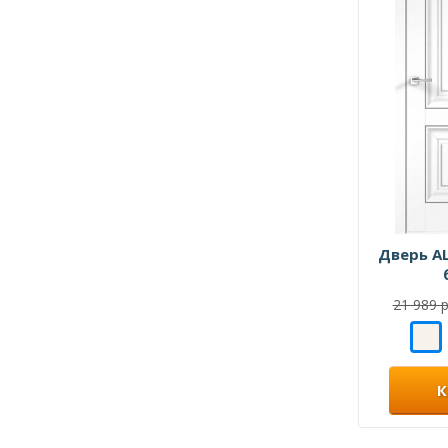
Дверь AL
21 989 р
К