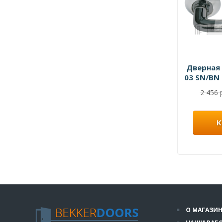
Дверная 
03 SN/BN
черн
2 456 
К
О МАГАЗИН