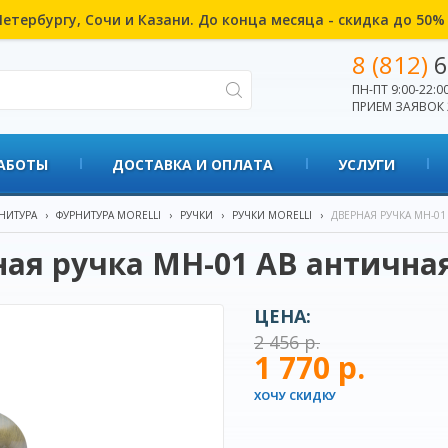
етербургу, Сочи и Казани. До конца месяца - скидка до 50
8 (812)
6
ПН-ПТ 9:00-22:00
ПРИЕМ ЗАЯВОК 
АБОТЫ
ДОСТАВКА И ОПЛАТА
УСЛУГИ
НИТУРА
›
ФУРНИТУРА MORELLI
›
РУЧКИ
›
РУЧКИ MORELLI
›
ДВЕРНАЯ РУЧКА MH-01
ая ручка MH-01 AB антична
ЦЕНА:
2 456 р.
1 770 р.
ХОЧУ СКИДКУ