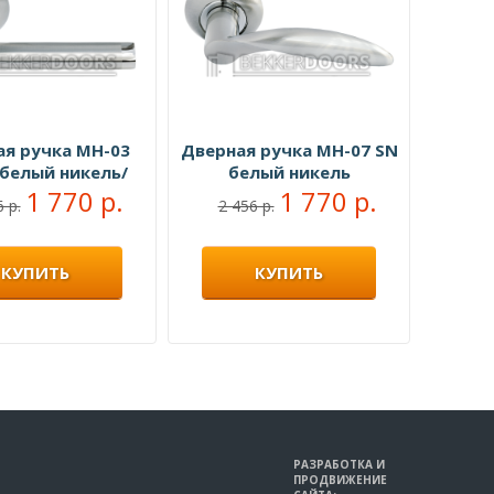
ая ручка MH-03
Дверная ручка MH-07 SN
 белый никель/
белый никель
ованный хром
1 770 р.
1 770 р.
 р.
2 456 р.
КУПИТЬ
КУПИТЬ
РАЗРАБОТКА И
ПРОДВИЖЕНИЕ