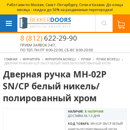
Работаем по Москве, Санкт-Петербургу, Сочи и Казани. До конца
месяца - скидка до 50% на раздвижные перегородки!
8 (812)
622-29-90
ПРИЕМ ЗАЯВОК 24/7,
ПО ТЕЛ. ПН-ПТ 9:00-22:00, СБ-ВС 9:00-20:00
ГЛАВНАЯ
›
ФУРНИТУРА
›
ФУРНИТУРА MORELLI
›
РУЧКИ
›
РУЧКИ MORELLI
›
ДВЕРНАЯ РУЧКА MH-02P SN/CP БЕЛЫЙ НИКЕЛЬ/ПОЛИРОВАННЫЙ ХРОМ
Дверная ручка MH-02P
SN/CP белый никель/
полированный хром
НАЛИЧИЕ:
В НАЛИЧИИ
ДОСТАВКА ЗА 1-3 ДНЯ
КОД ТОВАРА:
MH-02P SN/CP БЕЛЫЙ
НИКЕЛЬ/ПОЛИРОВАННЫЙ ХРОМ