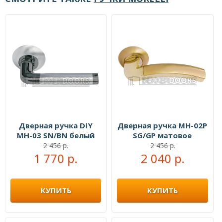
Дверная ручка DIY
Дверная ручка MH-02P
MH-03 SN/BN белый
SG/GP матовое
никель/черный никель
золото/золото
2 456 р.
2 456 р.
1 770 р.
2 040 р.
КУПИТЬ
КУПИТЬ