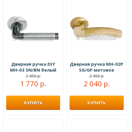
Дверная ручка DIY
Дверная ручка MH-02P
MH-03 SN/BN белый
SG/GP матовое
никель/черный никель
золото/золото
2 456 р.
2 456 р.
1 770 р.
2 040 р.
КУПИТЬ
КУПИТЬ