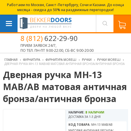
Работаем по Москве, Санкт-Петербургу, Сочи и Казани. До конца
месяца - скидка до 50% на раздвижные перегородки!
8 (812)
622-29-90
ПРИЕМ ЗАЯВОК 24/7,
ПО ТЕЛ. ПН-ПТ 9:00-22:00, СБ-ВС 9:00-20:00
ГЛАВНАЯ
›
ФУРНИТУРА
›
ФУРНИТУРА MORELLI
›
РУЧКИ
›
РУЧКИ MORELLI
›
ДВЕРНАЯ РУЧКА MH-13 MAB/AB МАТОВАЯ АНТИЧНАЯ БРОНЗА/АНТИЧНАЯ БРОНЗА
Дверная ручка MH-13
MAB/AB матовая античная
бронза/античная бронза
НАЛИЧИЕ:
В НАЛИЧИИ
ДОСТАВКА ЗА 1-3 ДНЯ
КОД ТОВАРА:
MH-13 MAB/AB
МАТОВАЯ АНТИЧНАЯ БРОНЗА/