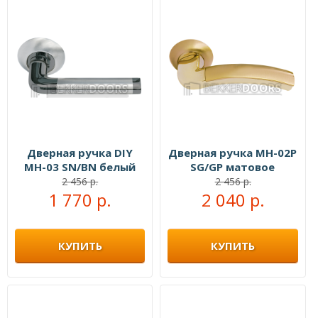
Дверная ручка DIY
Дверная ручка MH-02P
MH-03 SN/BN белый
SG/GP матовое
никель/черный никель
золото/золото
2 456 р.
2 456 р.
1 770 р.
2 040 р.
КУПИТЬ
КУПИТЬ