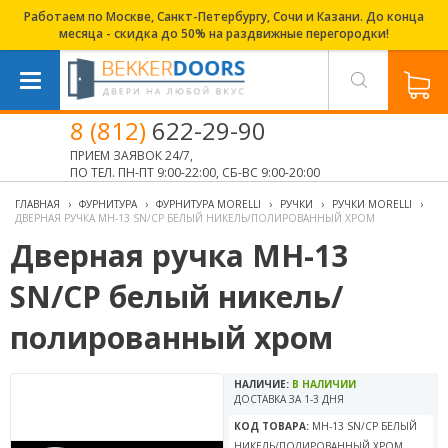
Работаем по Москве, Санкт-Петербургу, Сочи и Казани. До конца
месяца - скидка до 50% на раздвижные перегородки!
8 (812)
622-29-90
ПРИЕМ ЗАЯВОК 24/7,
ПО ТЕЛ. ПН-ПТ 9:00-22:00, СБ-ВС 9:00-20:00
ГЛАВНАЯ
›
ФУРНИТУРА
›
ФУРНИТУРА MORELLI
›
РУЧКИ
›
РУЧКИ MORELLI
›
ДВЕРНАЯ РУЧКА MH-13 SN/CP БЕЛЫЙ НИКЕЛЬ/ПОЛИРОВАННЫЙ ХРОМ
Дверная ручка MH-13
SN/CP белый никель/
полированный хром
НАЛИЧИЕ:
В НАЛИЧИИ
ДОСТАВКА ЗА 1-3 ДНЯ
КОД ТОВАРА:
MH-13 SN/CP БЕЛЫЙ
НИКЕЛЬ/ПОЛИРОВАННЫЙ ХРОМ