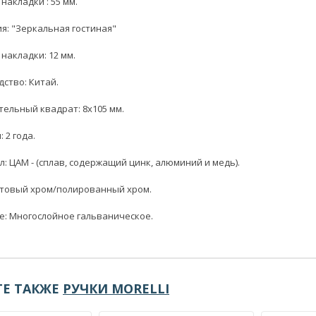
накладки : 55 мм.
я: "Зеркальная гостиная"
накладки: 12 мм.
ство: Китай.
ельный квадрат: 8x105 мм.
 2 года.
: ЦАМ - (сплав, содержащий цинк, алюминий и медь).
атовый хром/полированный хром.
: Многослойное гальваническое.
Е ТАКЖЕ
РУЧКИ MORELLI