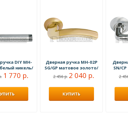
ручка DIY MH-
Дверная ручка MH-02P
Дверн
 белый никель/
SG/GP матовое золото/
SN/CP
ый никель
1 770 р.
золото
2 040 р.
полир
р.
2 456 р.
2 456
УПИТЬ
КУПИТЬ