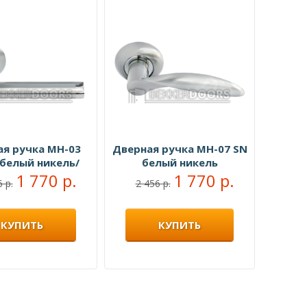
ая ручка MH-03
Дверная ручка MH-07 SN
 белый никель/
белый никель
ованный хром
1 770 р.
1 770 р.
 р.
2 456 р.
КУПИТЬ
КУПИТЬ