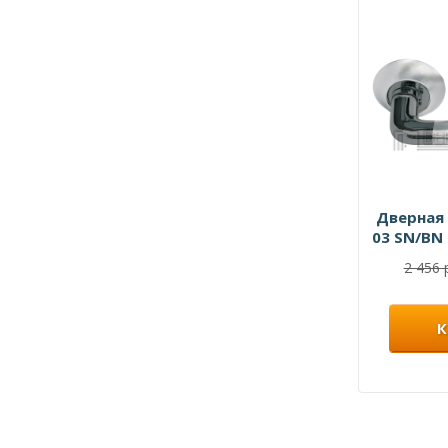
Дверная 
03 SN/BN
черн
2 456 
К