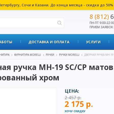
етербургу, Сочи и Казани. До конца месяца - скидка до 50
8 (812)
6
ПН-ПТ 9:00-22:00
ПРИЕМ ЗАЯВОК 
АБОТЫ
ДОСТАВКА И ОПЛАТА
УСЛУГИ
НИТУРА
›
ФУРНИТУРА MORELLI
›
РУЧКИ
›
РУЧКИ MORELLI
›
ДВЕРНАЯ РУЧКА MH-1
ая ручка MH-19 SC/CP мато
рованный хром
ЦЕНА:
2 457 р.
2 175 р.
ХОЧУ СКИДКУ