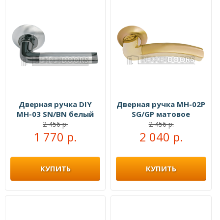
Дверная ручка DIY
Дверная ручка MH-02P
MH-03 SN/BN белый
SG/GP матовое
никель/черный никель
золото/золото
2 456 р.
2 456 р.
1 770 р.
2 040 р.
КУПИТЬ
КУПИТЬ