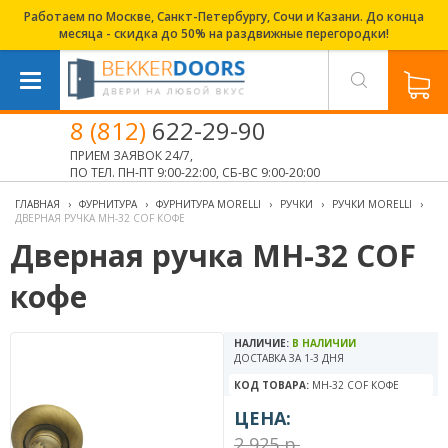
Работаем по Москве, Санкт-Петербургу, Сочи и Казани. До конца
месяца - скидка до 50% на раздвижные перегородки!
8 (812)
622-29-90
ПРИЕМ ЗАЯВОК 24/7,
ПО ТЕЛ. ПН-ПТ 9:00-22:00, СБ-ВС 9:00-20:00
ГЛАВНАЯ
›
ФУРНИТУРА
›
ФУРНИТУРА MORELLI
›
РУЧКИ
›
РУЧКИ MORELLI
›
ДВЕРНАЯ РУЧКА MH-32 COF КОФЕ
Дверная ручка MH-32 COF
кофе
НАЛИЧИЕ:
В НАЛИЧИИ
ДОСТАВКА ЗА 1-3 ДНЯ
КОД ТОВАРА:
MH-32 COF КОФЕ
ЦЕНА:
2 925 р.