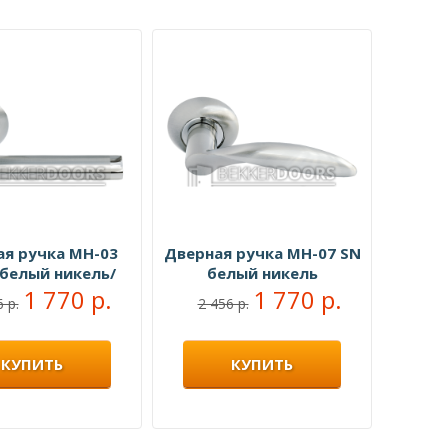
ая ручка MH-03
Дверная ручка MH-07 SN
 белый никель/
белый никель
ованный хром
1 770 р.
1 770 р.
 р.
2 456 р.
КУПИТЬ
КУПИТЬ