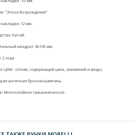
накладки : 55 мм.
я: "Эпоха Возрождения"
накладки: 12 мм.
ство: Китай.
ельный квадрат: 8x105 мм.
 2 года.
: ЦАМ - (сплав, содержащий цинк, алюминий и медь).
арая античная бронза/шампань.
: Многослойное гальваническое.
Е ТАКЖЕ
РУЧКИ MORELLI