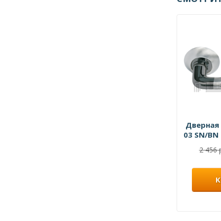
Дверная 
03 SN/BN
черн
2 456 
К