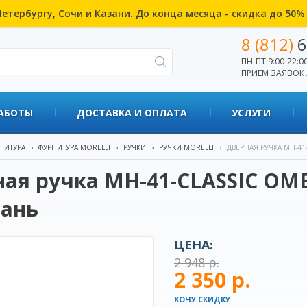
етербургу, Сочи и Казани. До конца месяца - скидка до 50
8 (812)
6
ПН-ПТ 9:00-22:00
ПРИЕМ ЗАЯВОК 
АБОТЫ
ДОСТАВКА И ОПЛАТА
УСЛУГИ
НИТУРА
›
ФУРНИТУРА MORELLI
›
РУЧКИ
›
РУЧКИ MORELLI
›
ДВЕРНАЯ РУЧКА MH-41
ая ручка MH-41-CLASSIC OMB
ань
ЦЕНА:
2 948 р.
2 350 р.
ХОЧУ СКИДКУ