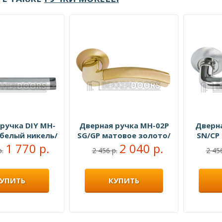
ручка DIY MH-
Дверная ручка MH-02P
Дверн
 белый никель/
SG/GP матовое золото/
SN/CP
ый никель
1 770 р.
золото
2 040 р.
полир
р.
2 456 р.
2 456
УПИТЬ
КУПИТЬ