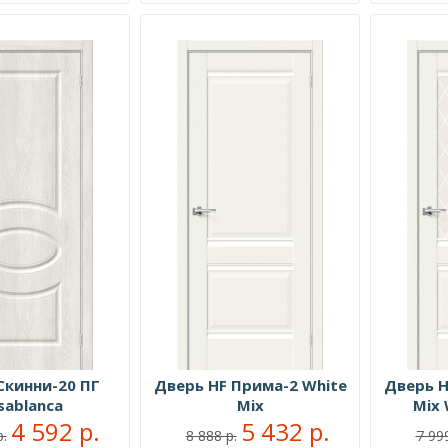
Скинни-20 ПГ
Дверь HF Прима-2 White
Дверь H
sablanca
Mix
Mix 
4 592 р.
5 432 р.
р.
8 888 р.
7 999