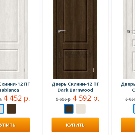
Скинни-12 ПГ
Дверь Скинни-12 ПГ
Дверь
sablanca
Dark Barnwood
C
4 452 р.
4 592 р.
р.
5 656 р.
5 656
УПИТЬ
КУПИТЬ