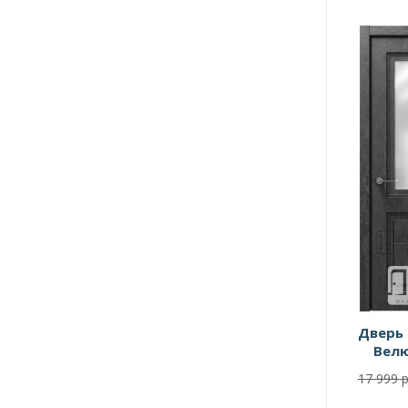
Дверь
Вел
17 999 р