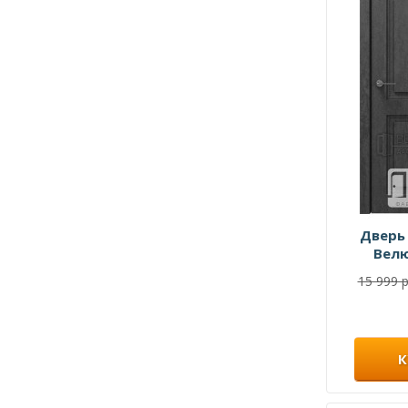
Дверь
Вел
15 999 р
К