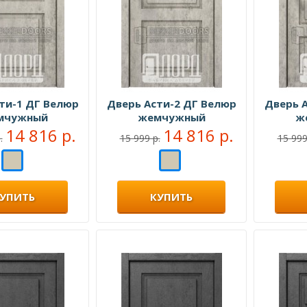
ти-1 ДГ Велюр
Дверь Асти-2 ДГ Велюр
Дверь 
мчужный
жемчужный
ж
14 816 р.
14 816 р.
.
15 999 р.
15 999
УПИТЬ
КУПИТЬ