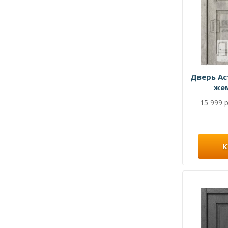
Дверь Ас
же
15 999 р
К