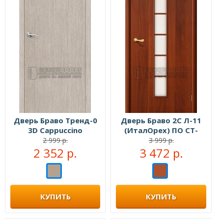
Дверь Браво Тренд-0
Дверь Браво 2С Л-11
3D Cappuccino
(ИталОрех) ПО СТ-
Сатинато
2 999 р.
3 999 р.
2 352 р.
3 472 р.
КУПИТЬ
КУПИТЬ