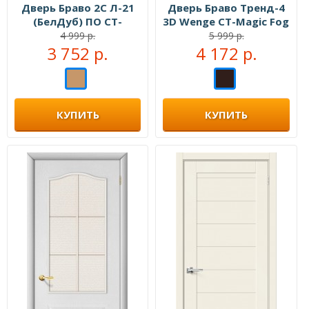
Дверь Браво 2С Л-21
Дверь Браво Тренд-4
(БелДуб) ПО СТ-
3D Wenge СТ-Magic Fog
Сатинато
4 999 р.
5 999 р.
3 752 р.
4 172 р.
КУПИТЬ
КУПИТЬ