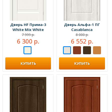
Дверь HF Прима-3
Дверь Альфа-1 ПГ
White Mix White
Casablanca
Сrystal
7 999 р.
8 000 р.
6 300 р.
6 552 р.
КУПИТЬ
КУПИТЬ