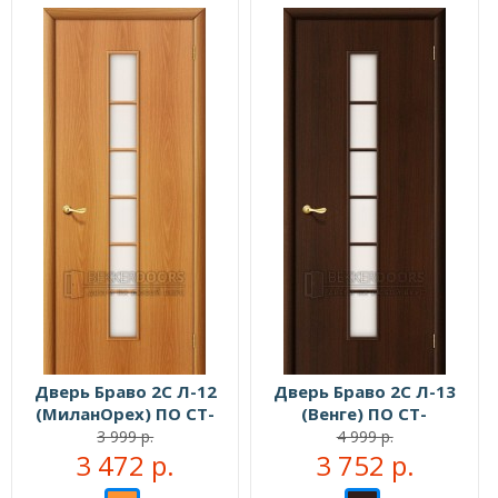
Дверь Браво 2С Л-12
Дверь Браво 2С Л-13
(МиланОрех) ПО СТ-
(Венге) ПО СТ-
Сатинато
Сатинато
3 999 р.
4 999 р.
3 472 р.
3 752 р.