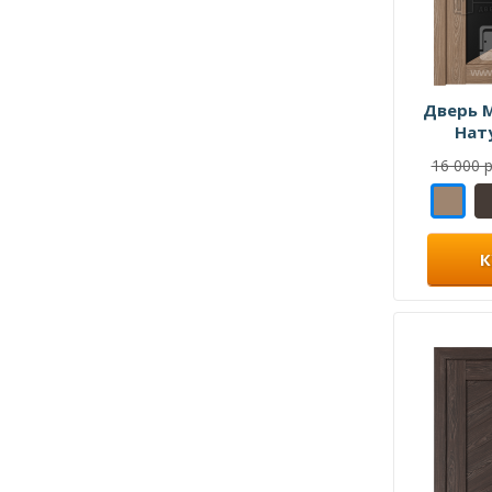
Дверь 
Нат
16 000 р
К