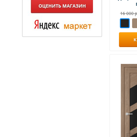
16 000 р
К