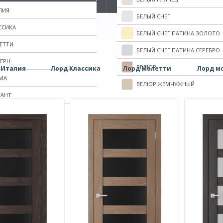
ЛИЯ
БЕЛЫЙ СНЕГ
ССИКА
БЕЛЫЙ СНЕГ ПАТИНА ЗОЛОТО
ЕТТИ
БЕЛЫЙ СНЕГ ПАТИНА СЕРЕБРО
ЕРН
ВЕЛЮР
 Италия
Лорд Классика
Лорд Малетти
Лорд м
МА
ВЕЛЮР ЖЕМЧУЖНЫЙ
ГАНТ
ВЕЛЮР СЕРЕБРЯНЫЙ
ВЕЛЮР ЧЕРНЫЙ
ВЕНГЕ
ВЕНГЕ ШЕЛК
ВИШНЯ
ГРУША
ДУБ РИФЛЕННЫЙ
ДУБ РИФЛЕННЫЙ