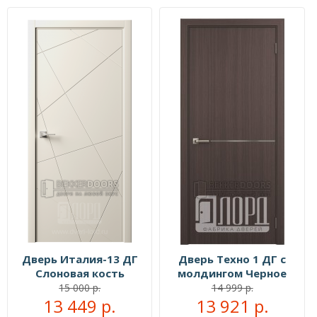
Дверь Италия-13 ДГ
Дверь Техно 1 ДГ с
Слоновая кость
молдингом Черное
дерево
15 000 р.
14 999 р.
13 449 р.
13 921 р.