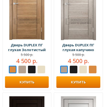
Дверь DUPLEX ПГ
Дверь DUPLEX ПГ
глухая Золотистый
глухая капучино
дуб
5 500 р.
5 500 р.
4 500 р.
4 500 р.
КУПИТЬ
КУПИТЬ