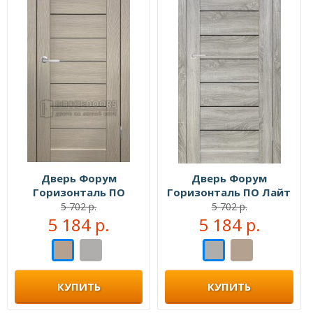
Дверь Форум
Дверь Форум
Горизонталь ПО
Горизонталь ПО Лайт
Капучино
сонома
5 702 р.
5 702 р.
5 184 р.
5 184 р.
КУПИТЬ
КУПИТЬ