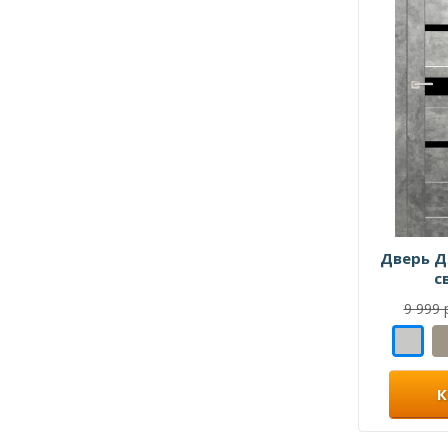
Дверь Д
с
9 999 
К