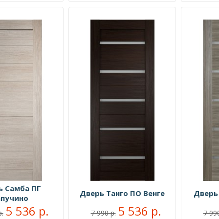
ь Самба ПГ
Дверь Танго ПО Венге
Дверь
апучино
5 536 р.
5 536 р.
р.
7 990 р.
7 990