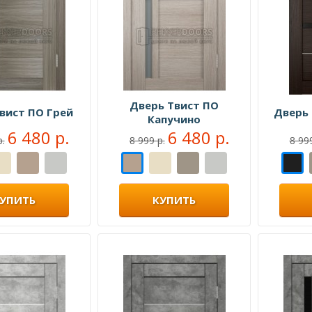
Дверь Твист ПО
вист ПО Грей
Дверь 
Капучино
6 480 р.
6 480 р.
р.
8 999 р.
8 999
УПИТЬ
КУПИТЬ