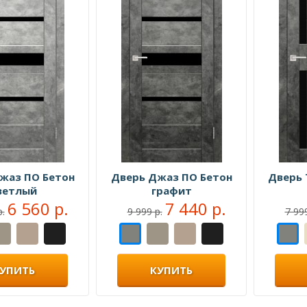
жаз ПО Бетон
Дверь Джаз ПО Бетон
Дверь 
ветлый
графит
6 560 р.
7 440 р.
р.
9 999 р.
7 999
УПИТЬ
КУПИТЬ