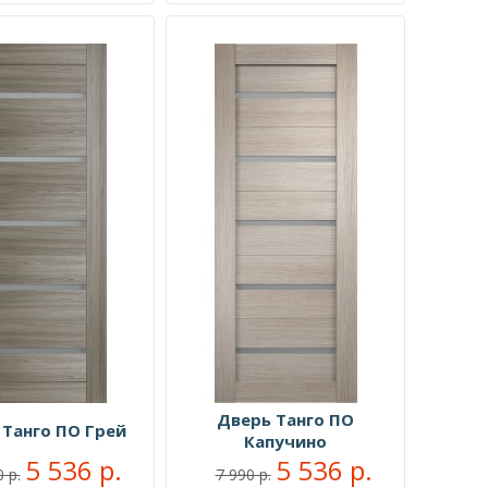
Дверь Танго ПО
 Танго ПО Грей
Капучино
5 536 р.
5 536 р.
 р.
7 990 р.