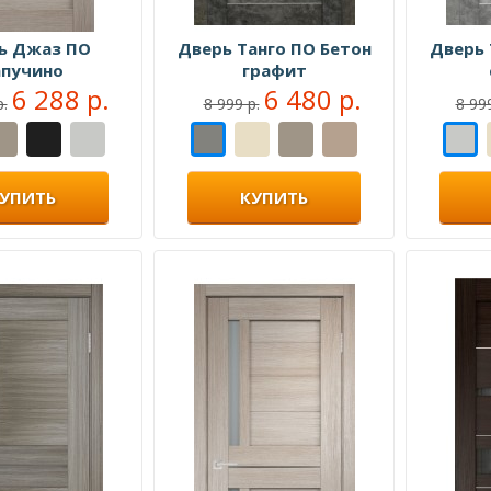
ь Джаз ПО
Дверь Танго ПО Бетон
Дверь 
апучино
графит
6 288 р.
6 480 р.
р.
8 999 р.
8 999
УПИТЬ
КУПИТЬ