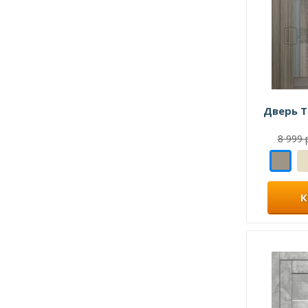
Дверь Т
8 999 
К