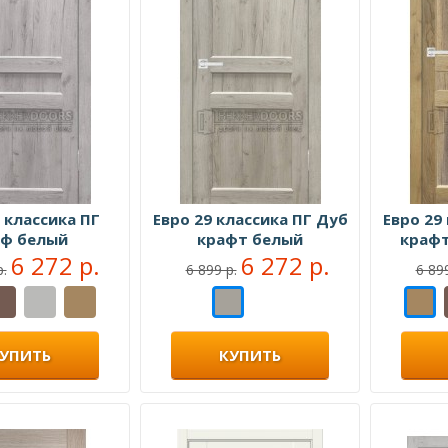
ДУБ КРАФТ СЕРЫЙ
ДУБ РИФЛЕННЫЙ
ДУБ РИФЛЕННЫЙ
ДУБ САНРЕМО ТЕМНЫЙ
ДУБ ШЕРВУД
ЕЛЬ АЛЬПИЙСКАЯ
 классика ПГ
Евро 29 классика ПГ Дуб
Евро 29
ЕЛЬ АЛЬПИЙСКАЯ
аф белый
крафт белый
крафт
ЗОЛОТИСТЫЙ ДУБ
6 272 р.
6 272 р.
р.
6 899 р.
6 899
КАПУЧИНО
КЛЕН КРАСНЫЙ
УПИТЬ
КУПИТЬ
КОРИЦА
КОРИЦА
КРАСНОЕ ДЕРЕВО