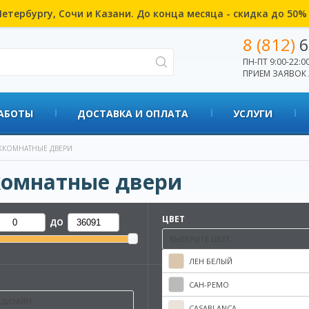
етербургу, Сочи и Казани. До конца месяца - скидка до 50
8 (812)
6
ПН-ПТ 9:00-22:00
ПРИЕМ ЗАЯВОК 
АБОТЫ
ДОСТАВКА И ОПЛАТА
УСЛУГИ
КОМНАТНЫЕ ДВЕРИ
омнатные двери
ЦВЕТ
ДО
ВЫБЕРИТЕ ЦВЕТ
ЛЕН БЕЛЫЙ
ФАБРИКА
САН-РЕМО
 ДИЗАЙН
ВЫБЕРИТЕ ФАБРИКУ
CASABLANCA