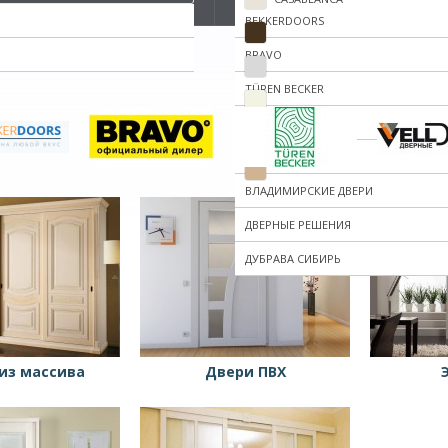
BEKKERDOORS
DARK BARNWOOD
BRAVO
ICE
TÜREN BECKER
WHITE MIX
VELLDORIS
WHITE СОФТ ТАЧ
YESDOORS
БЕЖЕВАЯ
ВЛАДИМИРСКИЕ ДВЕРИ
БЕЛАЯ
ДВЕРНЫЕ РЕШЕНИЯ
БЕЛАЯ ЭМАЛЬ
ДУБРАВА СИБИРЬ
БЕЛЕНЫЙ ДУБ
ЛОРД АЛЬФА
БЕЛЕНЫЙ ДУБ
ЛОРД ЖЕНЕВА
БЕЛОЕ ДЕРЕВО
ЛОРД ИТАЛИЯ
из массива
Двери ПВХ
БЕЛЫЙ
ЛОРД КАНТРИ
БЕЛЫЙ ГЛЯНЕЦ
ЛОРД КЛАССИКА
БЕЛЫЙ ГЛЯНЕЦ