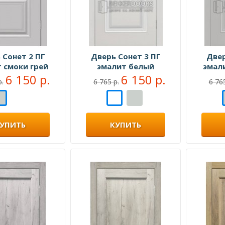
ВЕЛЮР ЧЕРНЫЙ
ВЕНГЕ
ВЕНГЕ
 Сонет 2 ПГ
Дверь Сонет 3 ПГ
Двер
ВЕНГЕ ШЕЛК
 смоки грей
эмалит белый
эмал
6 150 р.
6 150 р.
ВИШНЯ
р.
6 765 р.
6 765
ГРАФ БЕЛЫЙ
ГРАФИТ
УПИТЬ
КУПИТЬ
ГРЕЙ
ГРЕЙ ЭМАЛЬ
ГРУША
ДУБ БЕЛЕНЫЙ
ДУБ КРАФТ БЕЛЫЙ
ДУБ КРАФТ НАТУРАЛЬНЫЙ