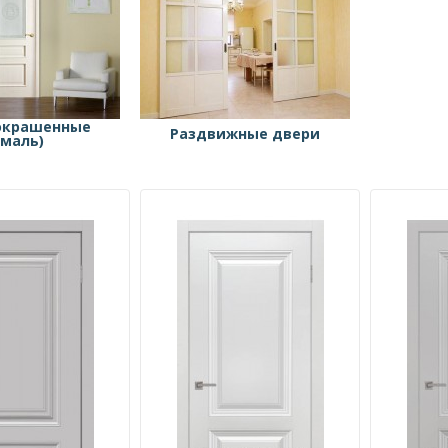
ЛОРД ЛАЙН
БЕЛЫЙ СНЕГ
ЛОРД МАЛЕТТИ
БЕЛЫЙ СНЕГ ПАТИНА ЗОЛОТО
ЛОРД МЕЛФОРД
БЕЛЫЙ СНЕГ ПАТИНА СЕРЕБРО
ЛОРД МОДЕРН
окрашенные
БЕТОН ГРАФИТ
Раздвижные двери
эмаль)
ЛОРД ПРИМА
БЕТОН СВЕТЛЫЙ
ЛОРД РЕНЕССАНС
БЕТОН СВЕТЛЫЙ
ЛОРД СТИЛЬ
БОМОНД ВЕКОВОЙ
ЛОРД ТЕХНО
БРАШ
ЛОРД ЭЛЕГАНТ
БРУНО
УЛЬЯНОВСКИЕ ДВЕРИ
ВАНИЛЬ
ВЕЛЮР
ВЕЛЮР ЖЕМЧУЖНЫЙ
ВЕЛЮР СЕРЕБРЯНЫЙ