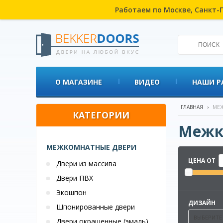
Работаем по Москве, Санкт-П
О МАГАЗИНЕ
ВИДЕО
НАШИ Р
ГЛАВНАЯ
›
МЕЖ
КАТЕГОРИИ
Межк
МЕЖКОМНАТНЫЕ ДВЕРИ
ЦЕНА ОТ
Двери из массива
Двери ПВХ
Экошпон
ДИЗАЙН
Шпонированные двери
ВЫБЕРИТЕ
Двери окрашенные (эмаль)