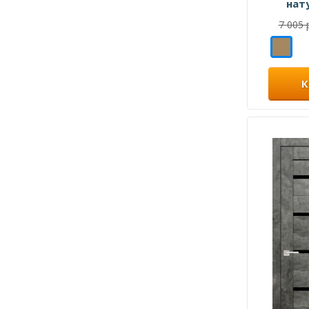
нат
7 005 
К