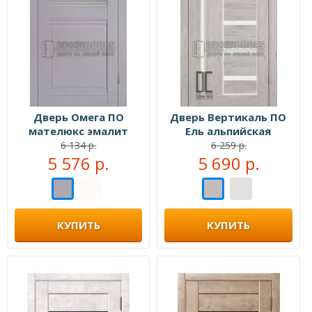
Дверь Омега ПО
Дверь Вертикаль ПО
мателюкс эмалит
Ель альпийская
серый
6 134 р.
6 259 р.
5 576 р.
5 690 р.
КУПИТЬ
КУПИТЬ