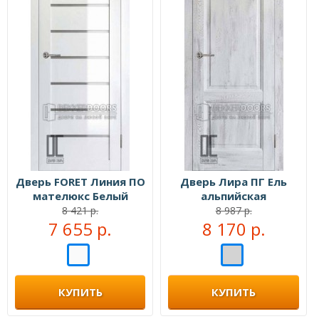
Дверь FORET Линия ПО
Дверь Лира ПГ Ель
мателюкс Белый
альпийская
глянец
8 421 р.
8 987 р.
7 655 р.
8 170 р.
КУПИТЬ
КУПИТЬ