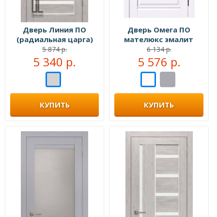
Дверь Линия ПО
Дверь Омега ПО
(радиальная царга)
мателюкс эмалит
Ель альпийская
белый
5 874 р.
6 134 р.
5 340 р.
5 576 р.
КУПИТЬ
КУПИТЬ