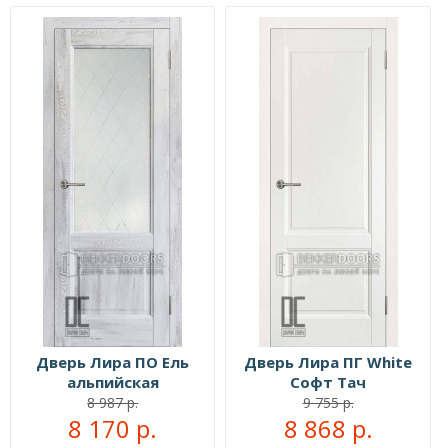
Дверь Лира ПО Ель
Дверь Лира ПГ White
альпийская
Софт Тач
8 987 р.
9 755 р.
8 170 р.
8 868 р.