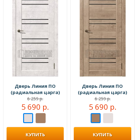
Дверь Линия ПО
Дверь Линия ПО
(радиальная царга)
(радиальная царга)
стекло чёрный
стекло чёрный
6 259 р.
6 259 р.
лакобель Бетон
5 690 р.
лакобель Шампань
5 690 р.
светлый
КУПИТЬ
КУПИТЬ