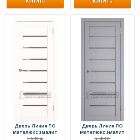
КУПИТЬ
КУПИТЬ
Дверь Линия ПО
Дверь Линия ПО
мателюкс эмалит
мателюкс эмалит
белый
серый
5 583 р.
5 583 р.