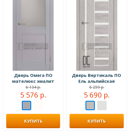
Дверь Омега ПО
Дверь Вертикаль ПО
мателюкс эмалит
Ель альпийская
серый
6 134 р.
6 259 р.
5 576 р.
5 690 р.
КУПИТЬ
КУПИТЬ