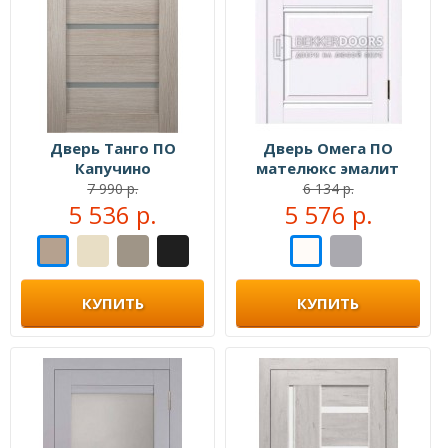
Дверь Танго ПО
Дверь Омега ПО
Капучино
мателюкс эмалит
белый
7 990 р.
6 134 р.
5 536 р.
5 576 р.
КУПИТЬ
КУПИТЬ