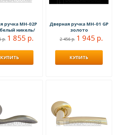
я ручка MH-02P
Дверная ручка MH-01 GP
 белый никель/
золото
ованный хром
1 855 р.
1 945 р.
 р.
2 456 р.
КУПИТЬ
КУПИТЬ