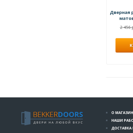
Дверная 
мато
2 456 
К
О МАГАЗИН
НАШИ РАБ
ДОСТАВКА 