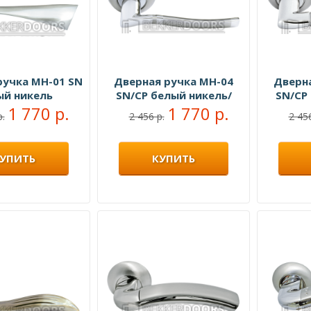
ручка MH-01 SN
Дверная ручка MH-04
Дверн
ый никель
SN/CP белый никель/
SN/CP
1 770 р.
полированный хром
1 770 р.
полир
р.
2 456 р.
2 456
УПИТЬ
КУПИТЬ