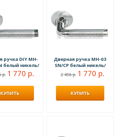
я ручка DIY MH-
Дверная ручка MH-03
N белый никель/
SN/CP белый никель/
ный никель
1 770 р.
полированный хром
1 770 р.
 р.
2 456 р.
КУПИТЬ
КУПИТЬ