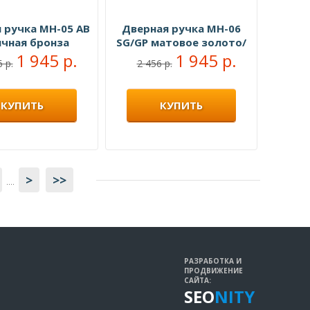
 ручка MH-05 AB
Дверная ручка MH-06
ичная бронза
SG/GP матовое золото/
1 945 р.
золото
1 945 р.
 р.
2 456 р.
КУПИТЬ
КУПИТЬ
>
>>
....
РАЗРАБОТКА И
ПРОДВИЖЕНИЕ
САЙТА:
SEO
NITY