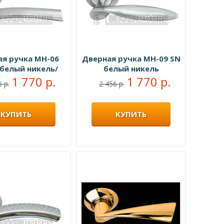
ая ручка MH-06
Дверная ручка MH-09 SN
 белый никель/
белый никель
ованный хром
1 770 р.
1 770 р.
 р.
2 456 р.
КУПИТЬ
КУПИТЬ