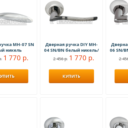
ручка MH-07 SN
Дверная ручка DIY MH-
Дверна
ый никель
04 SN/BN белый никель/
06 SN/B
1 770 р.
черный никель
1 770 р.
чер
р.
2 456 р.
2 456
УПИТЬ
КУПИТЬ