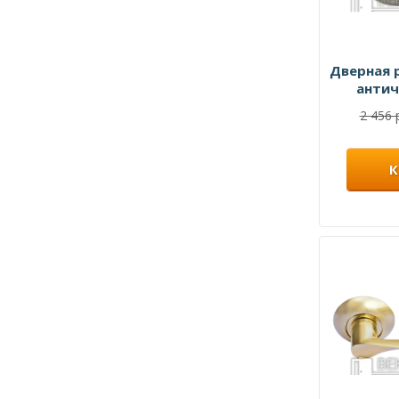
Дверная 
антич
2 456 
К