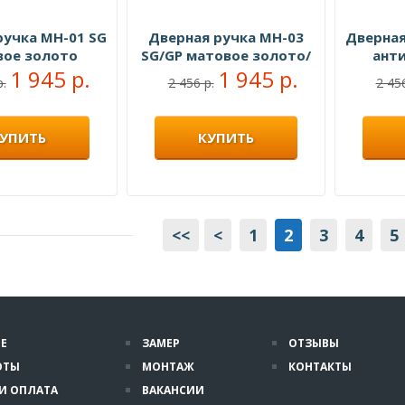
ручка MH-01 SG
Дверная ручка MH-03
Дверная
вое золото
SG/GP матовое золото/
ант
1 945 р.
золото
1 945 р.
р.
2 456 р.
2 456
УПИТЬ
КУПИТЬ
<<
<
1
2
3
4
5
Е
ЗАМЕР
ОТЗЫВЫ
ОТЫ
МОНТАЖ
КОНТАКТЫ
И ОПЛАТА
ВАКАНСИИ