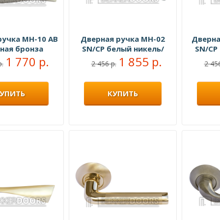
ручка MH-10 AB
Дверная ручка MH-02
Дверна
ная бронза
SN/CP белый никель/
SN/CP
1 770 р.
полированный хром
1 855 р.
полир
р.
2 456 р.
2 456
УПИТЬ
КУПИТЬ