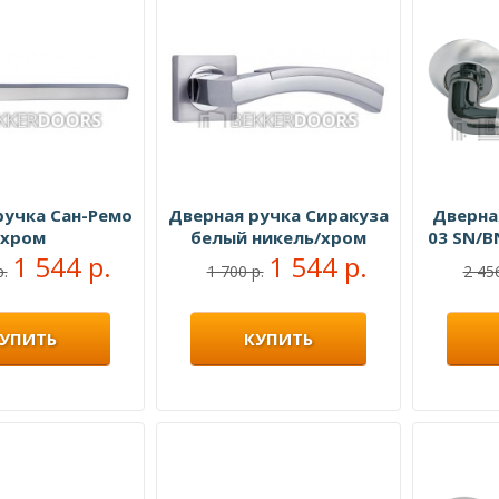
ручка Сан-Ремо
Дверная ручка Сиракуза
Дверна
хром
белый никель/хром
03 SN/B
1 544 р.
1 544 р.
чер
р.
1 700 р.
2 456
УПИТЬ
КУПИТЬ